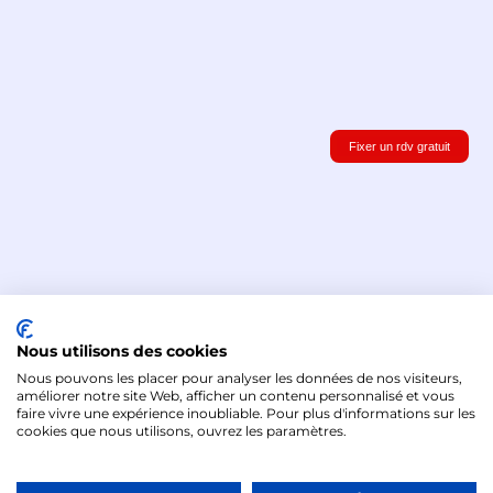
Fixer un rdv gratuit
Nous utilisons des cookies
Nous pouvons les placer pour analyser les données de nos visiteurs,
@Tous droits réservés 2026 - Formités
améliorer notre site Web, afficher un contenu personnalisé et vous
faire vivre une expérience inoubliable. Pour plus d'informations sur les
cookies que nous utilisons, ouvrez les paramètres.
Mentions légales
-
CGV