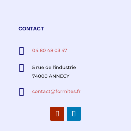
CONTACT

04 80 48 03 47

5 rue de l'industrie
74000 ANNECY

contact@formites.fr