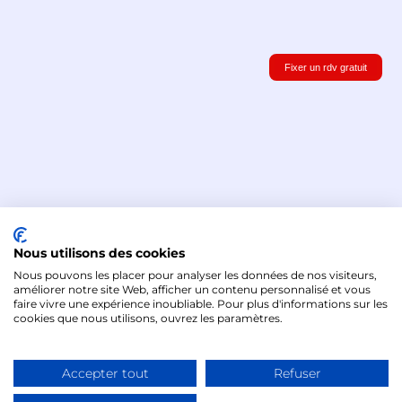
Fixer un rdv gratuit
Nous utilisons des cookies
Nous pouvons les placer pour analyser les données de nos visiteurs,
@Tous droits réservés 2026 - Formités
améliorer notre site Web, afficher un contenu personnalisé et vous
faire vivre une expérience inoubliable. Pour plus d'informations sur les
cookies que nous utilisons, ouvrez les paramètres.
Mentions légales
-
CGV
Accepter tout
Refuser