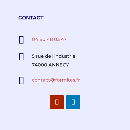
CONTACT

04 80 48 03 47

5 rue de l'industrie
74000 ANNECY

contact@formites.fr