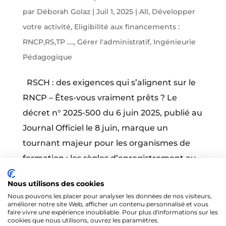
par
Déborah Golaz
|
Juil 1, 2025
|
All
,
Développer
votre activité
,
Eligibilité aux financements :
RNCP,RS,TP ….
,
Gérer l'administratif
,
Ingénieurie
Pédagogique
RSCH : des exigences qui s’alignent sur le
RNCP – Êtes-vous vraiment prêts ? Le
décret n° 2025-500 du 6 juin 2025, publié au
Journal Officiel le 8 juin, marque un
tournant majeur pour les organismes de
formation : les règles d’enregistrement au
Répertoire...
Nous utilisons des cookies
Nous pouvons les placer pour analyser les données de nos visiteurs,
améliorer notre site Web, afficher un contenu personnalisé et vous
« Entrées précédentes
Entrées suivantes »
faire vivre une expérience inoubliable. Pour plus d'informations sur les
cookies que nous utilisons, ouvrez les paramètres.