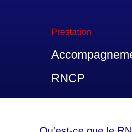
Prestation
Accompagneme
RNCP
Qu’est‑ce que le R