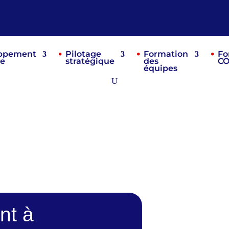
ppement
Pilotage
Formation
Fo
re
stratégique
des
C
équipes
nt à