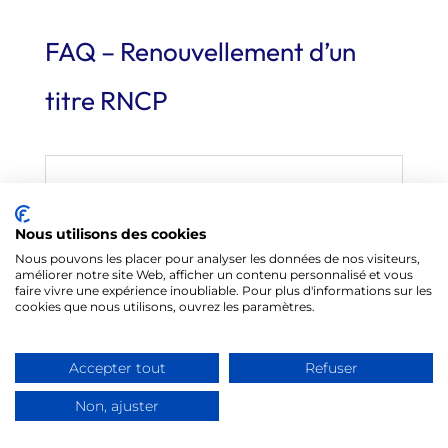
FAQ – Renouvellement d’un
titre RNCP
Quelle est la durée de
validité d'un titre RNCP ?
Nous utilisons des cookies
Nous pouvons les placer pour analyser les données de nos visiteurs,
améliorer notre site Web, afficher un contenu personnalisé et vous
La durée maximale de validité d’un
faire vivre une expérience inoubliable. Pour plus d'informations sur les
cookies que nous utilisons, ouvrez les paramètres.
titre RNCP est de
5 ans
. Dans la
réalité, France Compétences accorde
Accepter tout
Refuser
souvent une période de validité de 3
Non, ajuster
ans. De plus, à compter du 1ᵉʳ octobre
2025, la durée de validité d’une