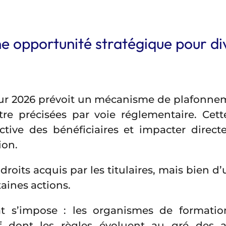
ne opportunité stratégique pour di
pour 2026 prévoit un mécanisme de plafonnem
re précisées par voie réglementaire. Cette
ctive des bénéficiaires et impacter direct
ion.
 droits acquis par les titulaires, mais bien
aines actions.
at s’impose : les organismes de formati
if dont les règles évoluent au gré des a