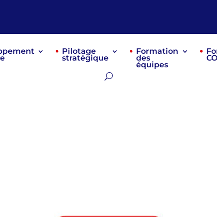
ppement
Pilotage
Formation
Fo
re
stratégique
des
C
équipes