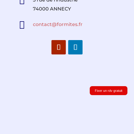

74000 ANNECY

contact@formites.fr
Fixer un rdv gratuit