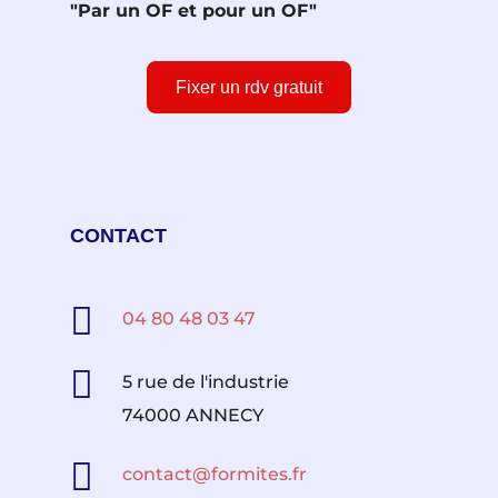
"Par un OF et pour un OF"
Fixer un rdv gratuit
CONTACT

04 80 48 03 47

5 rue de l'industrie
74000 ANNECY

contact@formites.fr