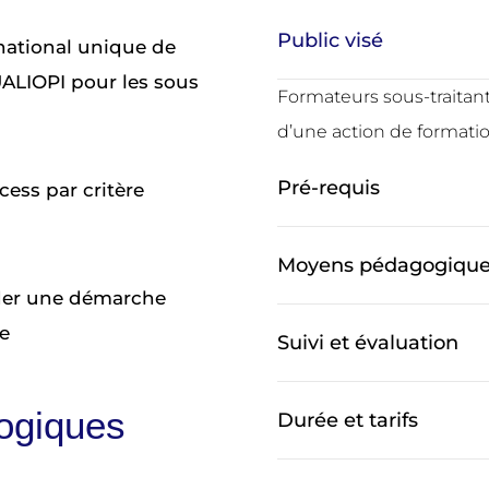
Public visé
l national unique de
UALIOPI pour les sous
Formateurs sous-traitant
d’une action de formati
Pré-requis
cess par critère
Moyens pédagogiqu
der une démarche
e
Suivi et évaluation
ogiques
Durée et tarifs