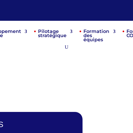
ppement
Pilotage
Formation
Fo
re
stratégique
des
C
équipes
S