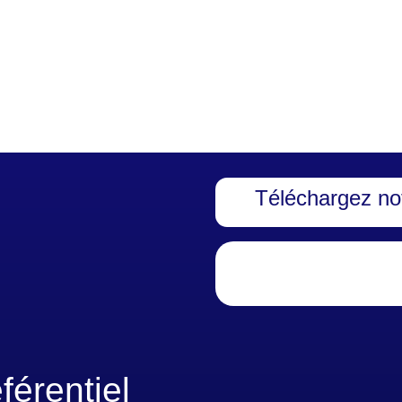
Téléchargez not
férentiel