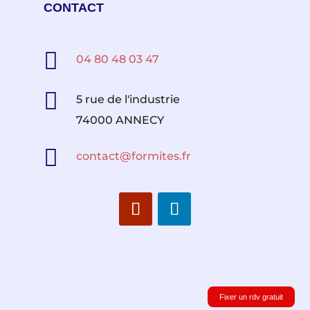
CONTACT

04 80 48 03 47

5 rue de l'industrie
74000 ANNECY

contact@formites.fr
Fixer un rdv gratuit